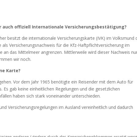
 auch offiziell Internationale Versicherungsbestätigung?
er besitzt die internationale Versicherungskarte (IVK) im Volksmund 
 als Versicherungsnachweis für die Kfz-Haftpflichtversicherung im
 an das Mittelmeer angrenzen. Mittlerweile wird dieser Nachweis nu
ommen wir noch.
ne Karte?
ehen. Vor dem Jahr 1965 benötigte ein Reisender mit dem Auto für
 Es gab keine einheitlichen Regelungen und die gesetzlichen
llen haben sich stark voneinander unterschieden.
 und Versicherungsregelungen im Ausland vereinheitlich und dadurch
 einigen anderen Ländern durch das Kennzeichenabkommen ersetzt wor