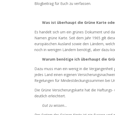
Blogbeitrag für Euch zu verfassen.
Was ist überhaupt die Grüne Karte oder
Es handelt sich um ein grünes Dokument und dah
Namen grüne Karte. Seit dem Jahr 1965 gilt diese
europäischen Ausland sowie den Ländern, welche
noch in wenigen Ländern benötigt, aber dazu k
Warum benötige ich überhaupt die Grü
Dazu muss man ein wenig in die Vergangenheit g
jedes Land einen eigenen Versicherungsnachweis.
Regelungen für Mindestdeckungssummen bei Unfä
Die Grüne Versicherungskarte hat die Haftungs-
deutlich erleichtert.
Gut zu wissen…
Das System der Grünen Karte ist ein Europa und