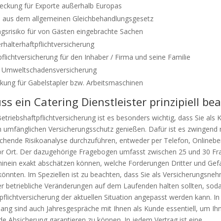
eckung für Exporte außerhalb Europas
 aus dem allgemeinen Gleichbehandlungsgesetz
gsrisiko für von Gästen eingebrachte Sachen
erhalterhaftpflichtversicherung
pflichtversicherung für den Inhaber / Firma und seine Familie
e Umweltschadensversicherung
kung für Gabelstapler bzw. Arbeitsmaschinen
s ein Catering Dienstleister prinzipiell be
Betriebshaftpflichtversicherung ist es besonders wichtig, dass Sie als
n umfänglichen Versicherungsschutz genießen. Dafür ist es zwingend
echende Risikoanalyse durchzuführen, entweder per Telefon, Onlinebe
or Ort. Der dazugehörige Fragebogen umfasst zwischen 25 und 30 Fr
inein exakt abschätzen können, welche Forderungen Dritter und Gefa
nnten. Im Speziellen ist zu beachten, dass Sie als Versicherungsne
er betriebliche Veränderungen auf dem Laufenden halten sollten, soda
pflichtversicherung der aktuellen Situation angepasst werden kann. I
g sind auch Jahresgespräche mit Ihnen als Kunde essentiell, um Ih
e Absicherung garantieren zu können. In jedem Vertrag ist eine