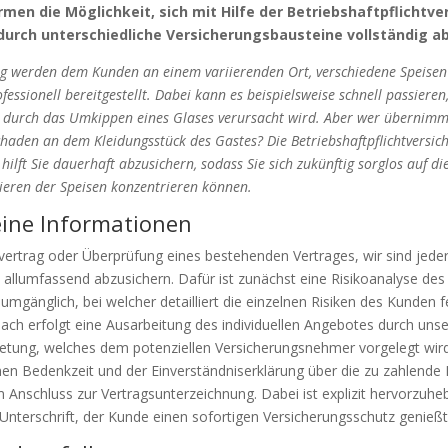
rmen die Möglichkeit, sich mit Hilfe der Betriebshaftpflichtve
 durch unterschiedliche Versicherungsbausteine vollständig a
g werden dem Kunden an einem variierenden Ort, verschiedene Speisen
essionell bereitgestellt. Dabei kann es beispielsweise schnell passieren
durch das Umkippen eines Glases verursacht wird. Aber wer übernimm
haden an dem Kleidungsstück des Gastes? Die Betriebshaftpflichtversic
hilft Sie dauerhaft abzusichern, sodass Sie sich zukünftig sorglos auf d
ieren der Speisen konzentrieren können.
ine Informationen
ertrag oder Überprüfung eines bestehenden Vertrages, wir sind jeder
e allumfassend abzusichern. Dafür ist zunächst eine Risikoanalyse des
umgänglich, bei welcher detailliert die einzelnen Risiken des Kunden 
ch erfolgt eine Ausarbeitung des individuellen Angebotes durch uns
etung, welches dem potenziellen Versicherungsnehmer vorgelegt wird
n Bedenkzeit und der Einverständniserklärung über die zu zahlende 
Anschluss zur Vertragsunterzeichnung. Dabei ist explizit hervorzuhe
Unterschrift, der Kunde einen sofortigen Versicherungsschutz genießt