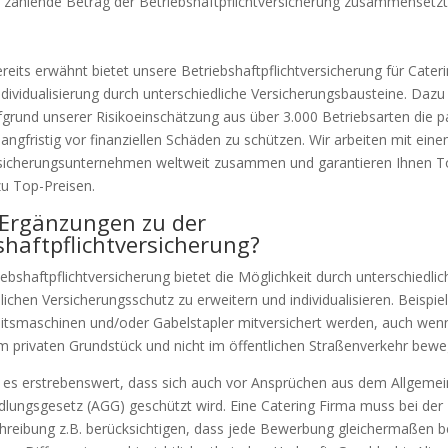
zu zahlende Betrag der Betriebshaftpflichtversicherung zusammensetzt
reits erwähnt bietet unsere Betriebshaftpflichtversicherung für Cater
Individualisierung durch unterschiedliche Versicherungsbausteine. Dazu
grund unserer Risikoeinschätzung aus über 3.000 Betriebsarten die 
langfristig vor finanziellen Schäden zu schützen. Wir arbeiten mit ein
sicherungsunternehmen weltweit zusammen und garantieren Ihnen T
u Top-Preisen.
 Ergänzungen zu der
shaftpflichtversicherung?
ebshaftpflichtversicherung bietet die Möglichkeit durch unterschiedli
lichen Versicherungsschutz zu erweitern und individualisieren. Beispie
itsmaschinen und/oder Gabelstapler mitversichert werden, auch wenn
m privaten Grundstück und nicht im öffentlichen Straßenverkehr bewe
t es erstrebenswert, dass sich auch vor Ansprüchen aus dem Allgeme
lungsgesetz (AGG) geschützt wird. Eine Catering Firma muss bei der
hreibung z.B. berücksichtigen, dass jede Bewerbung gleichermaßen be