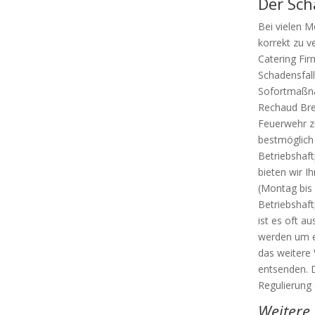
Der Sch
Bei vielen M
korrekt zu v
Catering Fir
Schadensfall
Sofortmaßna
Rechaud Bre
Feuerwehr z
bestmöglich
Betriebshaft
bieten wir I
(Montag bis 
Betriebshaft
ist es oft a
werden um e
das weitere 
entsenden. D
Regulierung
Weitere 