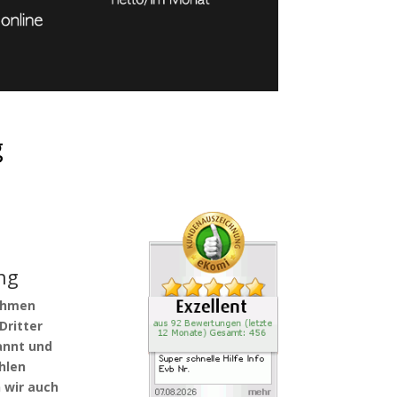
g
ng
nehmen
Dritter
annt und
hlen
 wir auch