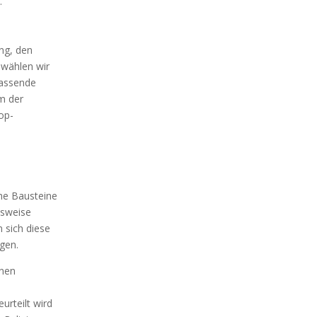
.
ing, den
 wählen wir
passende
em der
op-
che Bausteine
lsweise
 sich diese
gen.
inen
urteilt wird