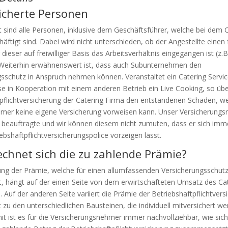
icherte Personen
t sind alle Personen, inklusive dem Geschäftsführer, welche bei dem 
häftigt sind. Dabei wird nicht unterschieden, ob der Angestellte einen
dieser auf freiwilliger Basis das Arbeitsverhältnis eingegangen ist (z.B
. Weiterhin erwähnenswert ist, dass auch Subunternehmen den
sschutz in Anspruch nehmen können. Veranstaltet ein Catering Servic
se in Kooperation mit einem anderen Betrieb ein Live Cooking, so üb
pflichtversicherung der Catering Firma den entstandenen Schaden, w
mer keine eigene Versicherung vorweisen kann. Unser Versicherungsn
 beauftragte und wir können diesem nicht zumuten, dass er sich imm
iebshaftpflichtversicherungspolice vorzeigen lässt.
echnet sich die zu zahlende Prämie?
ng der Prämie, welche für einen allumfassenden Versicherungsschutz
st, hängt auf der einen Seite von dem erwirtschafteten Umsatz des Ca
. Auf der anderen Seite variiert die Prämie der Betriebshaftpflichtvers
 zu den unterschiedlichen Bausteinen, die individuell mitversichert w
t ist es für die Versicherungsnehmer immer nachvollziehbar, wie sich