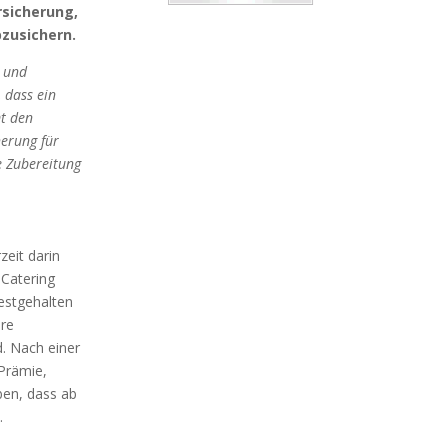
rsicherung,
bzusichern.
 und
, dass ein
t den
herung für
ie Zubereitung
zeit darin
 Catering
festgehalten
ere
. Nach einer
Prämie,
ben, dass ab
.