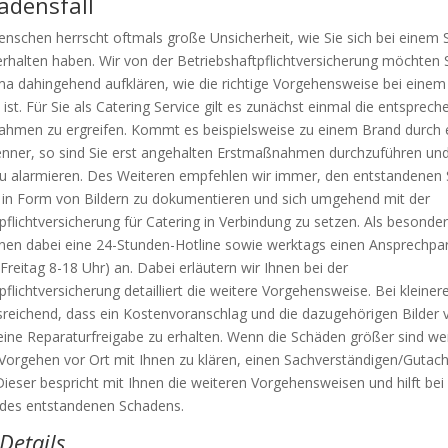
adensfall
enschen herrscht oftmals große Unsicherheit, wie Sie sich bei einem
erhalten haben. Wir von der Betriebshaftpflichtversicherung möchten S
ma dahingehend aufklären, wie die richtige Vorgehensweise bei einem
 ist. Für Sie als Catering Service gilt es zunächst einmal die entsprec
hmen zu ergreifen. Kommt es beispielsweise zu einem Brand durch 
nner, so sind Sie erst angehalten Erstmaßnahmen durchzuführen und
u alarmieren. Des Weiteren empfehlen wir immer, den entstandenen
 in Form von Bildern zu dokumentieren und sich umgehend mit der
pflichtversicherung für Catering in Verbindung zu setzen. Als besonde
hnen dabei eine 24-Stunden-Hotline sowie werktags einen Ansprechpar
Freitag 8-18 Uhr) an. Dabei erläutern wir Ihnen bei der
pflichtversicherung detailliert die weitere Vorgehensweise. Bei kleine
usreichend, dass ein Kostenvoranschlag und die dazugehörigen Bilder 
ine Reparaturfreigabe zu erhalten. Wenn die Schäden größer sind we
Vorgehen vor Ort mit Ihnen zu klären, einen Sachverständigen/Gutach
ieser bespricht mit Ihnen die weiteren Vorgehensweisen und hilft bei
 des entstandenen Schadens.
Details