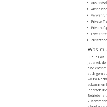
Auslandsd
Ansprüche
Verwahrun
Private Ti
Privathaft
Erweitert
Zusatzdec
Was mus
Für uns als 
jederzeit de
eine entspr
auch gern v
wir im Nachh
zukommen kö
jederzeit üb
Betriebshaft
Zusammenhan
allumfassend