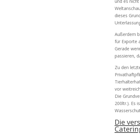
und es nicht 
Weltanschauu
dieses Grun
Unterlassung
Außerdem bi
für Exporte 
Gerade wenn
passieren, d
Zu den letzt
Privathaftpf
Tierhalterha
vor weitrei
Die Grundver
200ltr.). Es
Wasserschutz
Die ver
Caterin