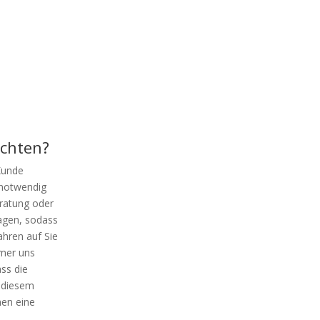
achten?
 Kunde
 notwendig
ratung oder
agen, sodass
hren auf Sie
hmer uns
ss die
n diesem
nen eine