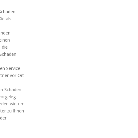
 Schaden
ie als
henden
einen
 die
 Schaden
ren Service
tner vor Ort
ren Schäden
vorgelegt
rden wir, um
ter zu Ihnen
 der