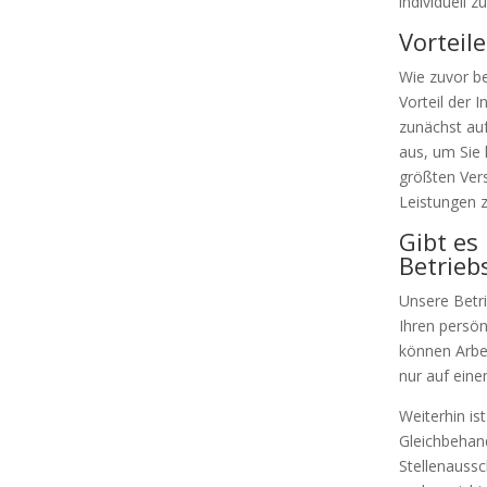
individuell 
Vorteile
Wie zuvor be
Vorteil der 
zunächst auf
aus, um Sie 
größten Ver
Leistungen z
Gibt es
Betrieb
Unsere Betri
Ihren persön
können Arbe
nur auf eine
Weiterhin is
Gleichbehand
Stellenaussc