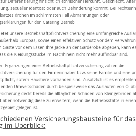
zur Differenzierung hinsichtlich ethnischer Herkunft, Geschlecht, Alter,
ng, sexueller Identität oder auch Behinderung kommt. Bei Nichteinh
dsatzes drohen im schlimmsten Fall Abmahnungen oder
serklärungen für den Catering Betrieb.
etet unsere Betriebshaftpflichtversicherung eine umfangreiche Ausl
außerhalb Europas, sowie einen effektiven Schutz vor dem Verwahrung
 Gäste vor dem Essen Ihre Jacke an der Garderobe abgeben, kann es
ass die Kleidungsstücke im Nachhinein nicht mehr auffindbar sind.
en Ergänzungen einer Betriebshaftpflichtversicherung zählen die
lichtversicherung für den Firmeninhaber bzw. seine Familie und eine pr
ftpflicht, sofern Haustiere vorhanden sind. Zusätzlich ist es empfehlen
chenden Umweltschäden durch beispielsweise das Auslaufen von Öl ab
sicherung deckt bereits die alltäglichen Schäden von Kleingebinden ab
 ist aber notwendig diese zu erweitern, wenn die Betriebsstätte in eine
gebiet gelegen ist.
schiedenen Versicherungsbausteine für das
g im Überblick: