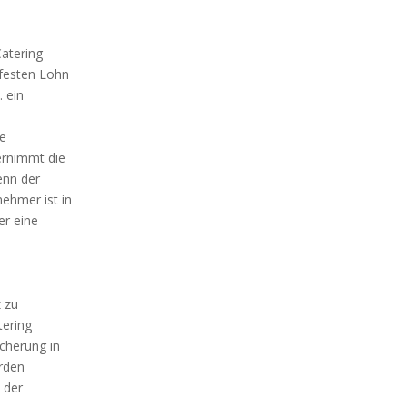
Catering
 festen Lohn
. ein
e
ernimmt die
enn der
ehmer ist in
er eine
 zu
tering
icherung in
erden
 der