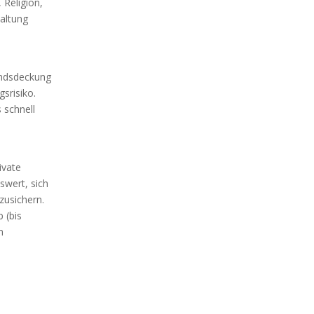
 Religion,
altung
andsdeckung
srisiko.
 schnell
ivate
swert, sich
zusichern.
 (bis
m