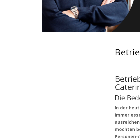
Betrie
Betrie
Cater
Die Bed
In der heu
immer essen
ausreichen
möchten be
Personen-/