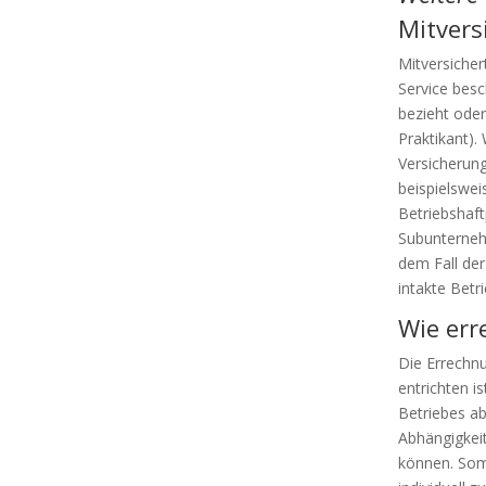
Mitvers
Mitversicher
Service besc
bezieht oder 
Praktikant)
Versicherung
beispielswei
Betriebshaft
Subunterneh
dem Fall der
intakte Betr
Wie err
Die Errechnu
entrichten i
Betriebes ab
Abhängigkeit
können. Somi