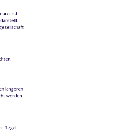
eurer ist
darstellt.
gesellschaft
e
chten.
en längeren
cht werden.
er Regel