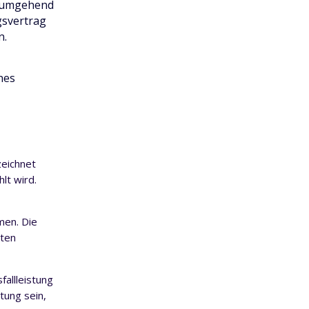
s umgehend
gsvertrag
n.
nes
zeichnet
lt wird.
men. Die
rten
fallleistung
tung sein,