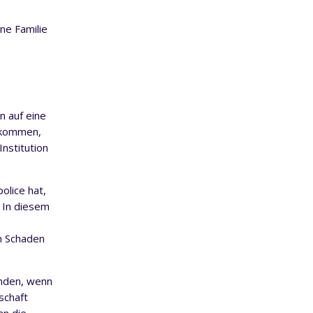
ne Familie
n auf eine
rkommen,
nstitution
olice hat,
. In diesem
n Schaden
inden, wenn
schaft