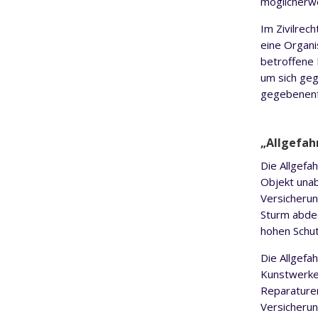
möglicherwe
Im Zivilre
eine Organi
betroffene
um sich ge
gegebenenfa
„
Allgefa
Die Allgefa
Objekt una
Versicherun
Sturm abdec
hohen Schut
Die Allgefa
Kunstwerke,
Reparaturen
Versicherun