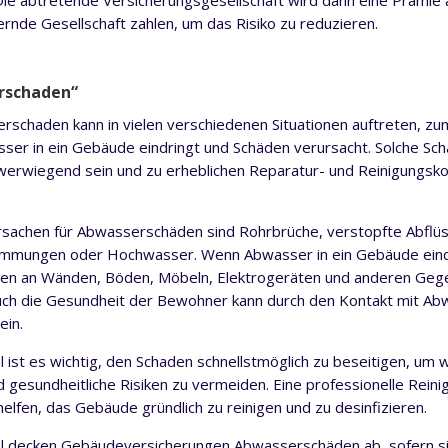
Die abtretende Versicherungsgesellschaft wird dann eine Prämie 
ernde Gesellschaft zahlen, um das Risiko zu reduzieren.
rschaden“
rschaden kann in vielen verschiedenen Situationen auftreten, zu
er in ein Gebäude eindringt und Schäden verursacht. Solche Sc
erwiegend sein und zu erheblichen Reparatur- und Reinigungsk
sachen für Abwasserschäden sind Rohrbrüche, verstopfte Abflüs
mungen oder Hochwasser. Wenn Abwasser in ein Gebäude eindr
den an Wänden, Böden, Möbeln, Elektrogeräten und anderen Ge
ch die Gesundheit der Bewohner kann durch den Kontakt mit Ab
ein.
l ist es wichtig, den Schaden schnellstmöglich zu beseitigen, um 
 gesundheitliche Risiken zu vermeiden. Eine professionelle Rein
helfen, das Gebäude gründlich zu reinigen und zu desinfizieren.
l decken Gebäudeversicherungen Abwasserschäden ab, sofern si