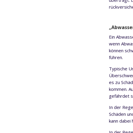
überträgt. 
rückversich
„Abwasse
Ein Abwasse
wenn Abwass
können schw
führen.
Typische Ur
Überschwem
es zu Schä
kommen. Au
gefährdet s
In der Rege
Schäden und
kann dabei 
In der Rege