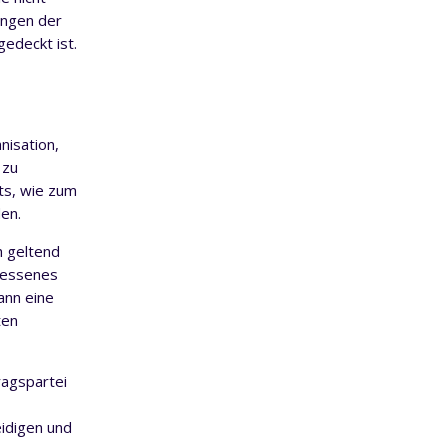
ungen der
edeckt ist.
nisation,
 zu
ts, wie zum
en.
h geltend
messenes
ann eine
ten
ragspartei
idigen und