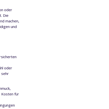
on oder
. Die
end machen,
idigen und
rsicherten
ahl oder
 sehr
chmuck,
 Kosten für
dingungen