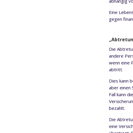
abhängig vo
Eine Lebens
gegen finan
„Abtretu
Die Abtretu
andere Pers
wenn eine P
abtritt.
Dies kann b
aber einen 
Fall kann d
Versicherun
bezahlt.
Die Abtretu
eine Versic