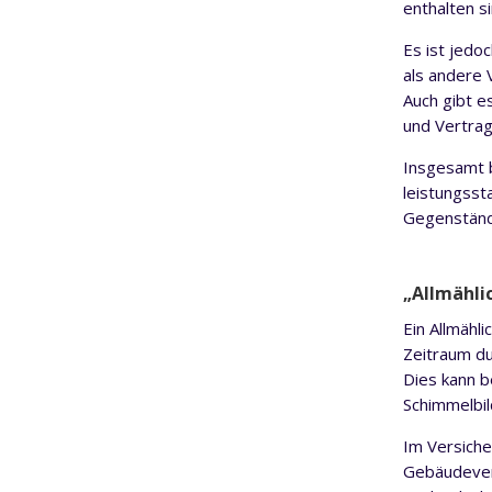
enthalten si
Es ist jedo
als andere 
Auch gibt e
und Vertrag
Insgesamt b
leistungsst
Gegenstände
„
Allmähli
Ein Allmähl
Zeitraum du
Dies kann b
Schimmelbil
Im Versiche
Gebäudevers