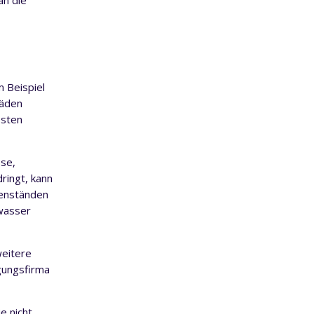
an die
m Beispiel
häden
osten
se,
ingt, kann
genständen
wasser
weitere
igungsfirma
e nicht