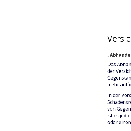
Versi
„Abhand
Das Abhand
der Versic
Gegenstan
mehr auffi
In der Ver
Schadensr
von Gegens
ist es jed
oder einen