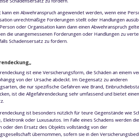
ise Schadensersatz zu fordern.
cht kann ein Abwehranspruch angewendet werden, wenn eine Pers
sation unrechtmäßige Forderungen stellt oder Handlungen ausübt
 Person oder Organisation kann dann einen Abwehranspruch gelt
gen die unangemessenen Forderungen oder Handlungen zu verte
lls Schadensersatz zu fordern.
hrendeckung
„
hrendeckung ist eine Versicherungsform, die Schäden an einem ve
bhängig von der Ursache abdeckt. Im Gegensatz zu anderen
gsarten, die nur spezifische Gefahren wie Brand, Einbruchdiebst
ken, ist die Allgefahrendeckung sehr umfassend und bietet einen
z.
hrendeckung ist besonders nützlich für teure Gegenstände wie S
 Elektronik oder Luxusautos. Im Falle eines Schadens werden die
 oder den Ersatz des Objekts vollständig von der
gsgesellschaft übernommen, sofern sie in den Versicherungsbe