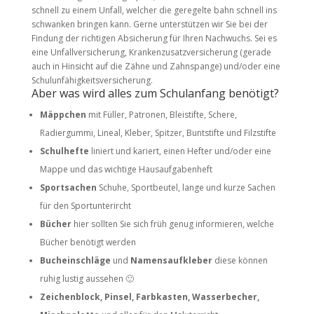
schnell zu einem Unfall, welcher die geregelte bahn schnell ins
schwanken bringen kann. Gerne unterstützen wir Sie bei der
Findung der richtigen Absicherung für Ihren Nachwuchs. Sei es
eine Unfallversicherung, Krankenzusatzversicherung (gerade
auch in Hinsicht auf die Zähne und Zahnspange) und/oder eine
Schulunfähigkeitsversicherung.
Aber was wird alles zum Schulanfang benötigt?
Mäppchen
mit Füller, Patronen, Bleistifte, Schere,
Radiergummi, Lineal, Kleber, Spitzer, Buntstifte und Filzstifte
Schulhefte
liniert und kariert, einen Hefter und/oder eine
Mappe und das wichtige Hausaufgabenheft
Sportsachen
Schuhe, Sportbeutel, lange und kurze Sachen
für den Sportunterircht
Bücher
hier sollten Sie sich früh genug informieren, welche
Bücher benötigt werden
Bucheinschläge
und
Namensaufkleber
diese können
ruhig lustig aussehen 🙂
Zeichenblock, Pinsel, Farbkasten, Wasserbecher,