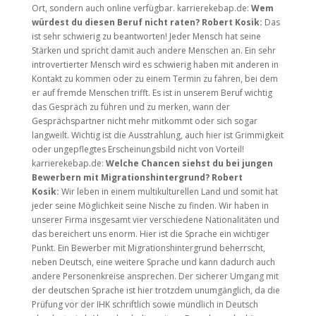
Ort, sondern auch online verfügbar. karrierekebap.de:
Wem
würdest du diesen Beruf nicht raten?
Robert Kosik:
Das
ist sehr schwierig zu beantworten! Jeder Mensch hat seine
Stärken und spricht damit auch andere Menschen an. Ein sehr
introvertierter Mensch wird es schwierig haben mit anderen in
Kontakt zu kommen oder zu einem Termin zu fahren, bei dem
er auf fremde Menschen trifft. Es ist in unserem Beruf wichtig
das Gespräch zu führen und zu merken, wann der
Gesprächspartner nicht mehr mitkommt oder sich sogar
langweilt. Wichtig ist die Ausstrahlung, auch hier ist Grimmigkeit
oder ungepflegtes Erscheinungsbild nicht von Vorteil!
karrierekebap.de:
Welche Chancen siehst du bei jungen
Bewerbern mit Migrationshintergrund?
Robert
Kosik:
Wir leben in einem multikulturellen Land und somit hat
jeder seine Möglichkeit seine Nische zu finden. Wir haben in
unserer Firma insgesamt vier verschiedene Nationalitäten und
das bereichert uns enorm. Hier ist die Sprache ein wichtiger
Punkt. Ein Bewerber mit Migrationshintergrund beherrscht,
neben Deutsch, eine weitere Sprache und kann dadurch auch
andere Personenkreise ansprechen. Der sicherer Umgang mit
der deutschen Sprache ist hier trotzdem unumgänglich, da die
Prüfung vor der IHK schriftlich sowie mündlich in Deutsch