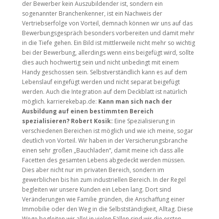
der Bewerber kein Auszubildender ist, sondern ein
sogenannter Branchenkenner, ist ein Nachweis der
Vertriebserfolge von Vorteil, demnach können wir uns auf das
Bewerbungsgespräch besonders vorbereiten und damit mehr
in die Tiefe gehen. Ein Bild ist mittlerweile nicht mehr so wichtig
bei der Bewerbung, allerdings wenn eins beigefügt wird, sollte
dies auch hochwertig sein und nicht unbedingt mit einem
Handy geschossen sein. Selbstverständlich kann es auf dem
Lebenslauf eingefügt werden und nicht separat beigefügt
werden. Auch die Integration auf dem Deckblatt ist natürlich
möglich. karrierekebap.de:
Kann man sich nach der
Ausbildung auf einen bestimmten Bereich
spezialisieren?
Robert Kosik:
Eine Spezialisierung in
verschiedenen Bereichen ist möglich und wie ich meine, sogar
deutlich von Vorteil. Wir haben in der Versicherungsbranche
einen sehr großen „Bauchladen“, damit meine ich dass alle
Facetten des gesamten Lebens abgedeckt werden müssen.
Dies aber nicht nur im privaten Bereich, sondern im
gewerblichen bis hin zum industriellen Bereich. In der Regel
begleiten wir unsere Kunden ein Leben lang. Dort sind
Veränderungen wie Familie gründen, die Anschaffung einer
Immobilie oder den Weg in die Selbstständigkeit, Alltag. Diese
Wege begleiten wir alle! in vielen Fällen sind wir die ersten