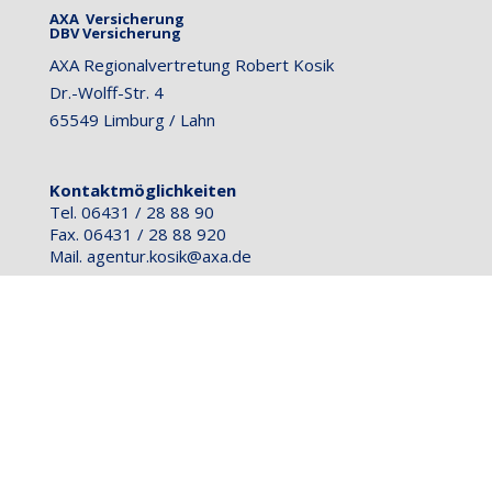
AXA Versicherung
DBV Versicherung
AXA Regionalvertretung Robert Kosik
Dr.-Wolff-Str. 4
65549 Limburg / Lahn
Kontaktmöglichkeiten
Tel. 06431 / 28 88 90
Fax. 06431 / 28 88 920
Mail.
agentur.kosik@axa.de
24-Stunden Schadenhotline
Kundenservice 0221 / 148 41000
Schadenmeldung aus dem Inland 0800 / 292 0333
Schadenmeldung aus dem Ausland 0221 / 148 358
03